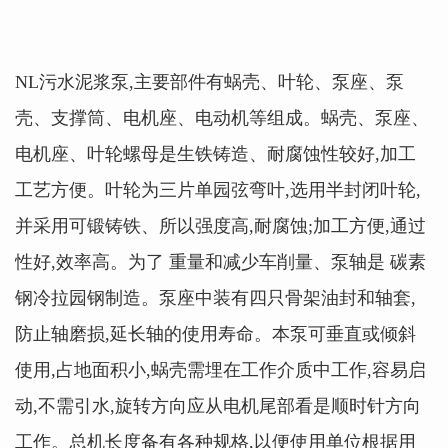
NL污水泥浆泵,主要部件有蜗壳、叶轮、泵座、泵
壳、支撑筒、电机座、电动机等组成。蜗壳、泵座、
电机座、叶轮螺母是生铁铸造、耐腐蚀性较好,加工
工艺方便。叶轮为三片单园弦弯叶,选用半封闭叶轮,
并采用可锻铸铁、所以强度高,耐腐蚀;加工方便,通过
性好,效率高。为了 重量和减少车削量、泵轴是 碳素
钢冷拉园钢制造。泵座中装有四只骨架油封和轴套,
防止轴磨损,延长轴的使用寿命。本泵可垂直或倾斜
使用,占地面积小,蜗壳需埋在工作介质中工作,容易启
动,不需引水,旋转方向应从电机尾部看是顺时针方向
工作。总机长度备有各种规格,以便使用单位根据用