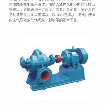
泵便能不断地吸入液体，而吸入液体又能不断的沿排出
管排出，并能送到一定高度。需要注意的是，离心泵在
启动前应先往泵里灌满水，以 泵内充满水，避免由于泵
内空气导致的气蚀现象，影响泵的正常工作。